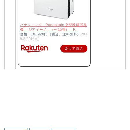
パナソニック Panasonic 空間除菌脱臭
機 「ジアイーノ」（〜15畳） F…
価格：106920円（税込、送料無料)
(201
9/3/29時点)
楽天で購入