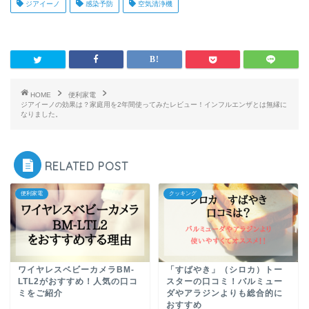
ジアイーノ
感染予防
空気清浄機
HOME
便利家電
ジアイーノの効果は？家庭用を2年間使ってみたレビュー！インフルエンザとは無縁に
なりました。
RELATED POST
便利家電
クッキング
ワイヤレスベビーカメラBM-
「すばやき」（シロカ）トー
LTL2がおすすめ！人気の口コ
スターの口コミ！バルミュー
ミをご紹介
ダやアラジンよりも総合的に
おすすめ