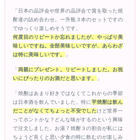
「日本の品評会や世界の品評会で賞を取った焼
酎達の詰め合わせ。一升瓶３本のセットですの
でゆっくり楽しめそうです。
何度目のリピートか忘れましたが、やっぱり美
味しいですね。全部美味しいですが、あらわざ
は特に美味しいです。
」
「
両親にプレゼント。リピートしました。お祝
いにぴったりのお酒だと思います。
」
「焼酎はあまり好きではなくてこれからの季節
は日本酒を飲んでいました。特に
芋焼酎は飲ん
だことがなくてちょっと不安でした
けど世界一
ってホントかな？どんな味がするのという興味
で注文しました。お湯７焼酎３の割合が私には
ちょうど良くと思い夕食の時に飲むのが楽しみ