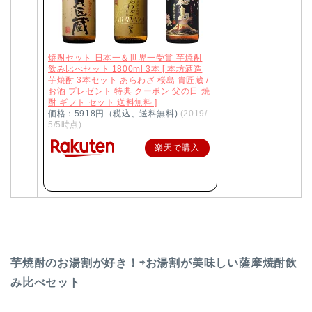
焼酎セット 日本一＆世界一受賞 芋焼酎
飲み比べセット 1800ml 3本 [ 本坊酒造
芋焼酎 3本セット あらわざ 桜島 貴匠蔵 /
お酒 プレゼント 特典 クーポン 父の日 焼
酎 ギフト セット 送料無料 ]
価格：5918円（税込、送料無料)
(2019/
5/5時点)
楽天で購入
芋焼酎のお湯割が好き！⇨お湯割が美味しい薩摩焼酎飲
み比べセット