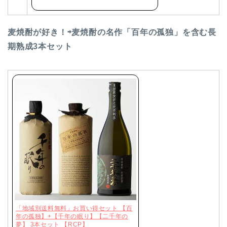
麦焼酎が好き！⇨麦焼酎の名作「百年の孤独」を含む長
期熟成3本セット
「地域別送料無料」お買い得セット 【百
年の孤独】+【千年の眠り】【二千年の
夢】 3本セット 【RCP】