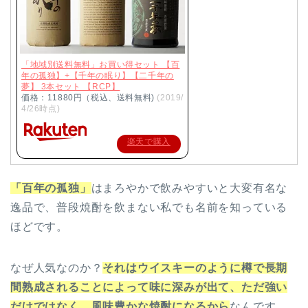
「地域別送料無料」お買い得セット 【百
年の孤独】+【千年の眠り】【二千年の
夢】 3本セット 【RCP】
価格：11880円（税込、送料無料)
(2019/
4/26時点)
楽天で購入
「百年の孤独」
はまろやかで飲みやすいと大変有名な
逸品で、普段焼酎を飲まない私でも名前を知っている
ほどです。
なぜ人気なのか？
それはウイスキーのように樽で長期
間熟成されることによって味に深みが出て、ただ強い
だけではなく、風味豊かな焼酎になるから
なんです