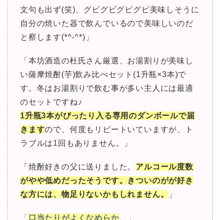
文句も出ず(笑)、グビグビグビグビ美味しそうに
自分の焼いた器で飲んでいるので美味しいのだ
と察します(*^-^*)」
「本坊酒造の杜氏さん厳選、お湯割りが美味し
い薩摩焼酎(芋)飲み比べセット(1升瓶×3本)で
す。冬はお湯割りで飲む事が多い主人には最適
のセットですね♪
1升瓶3本がぴったり入る専用のダンボールで届
きます
ので、何度もリピートいていますが、ト
ラブルは1回もありません。」
「焼酎好きの父に送りました。
アルコール度数
がやや低めだったそうです。きついのがが好き
な方には、物足りないかもしれません。
」
「
口当たりがよくなめらか
。」