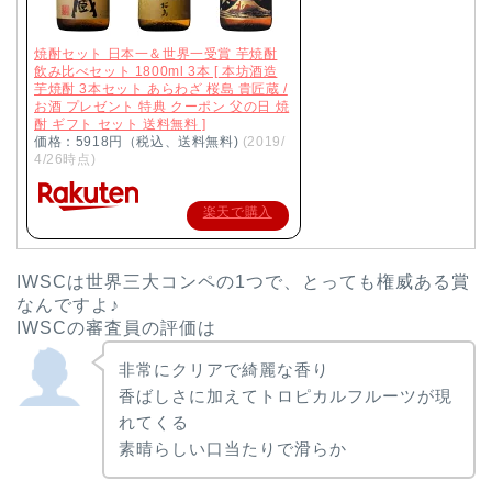
焼酎セット 日本一＆世界一受賞 芋焼酎
飲み比べセット 1800ml 3本 [ 本坊酒造
芋焼酎 3本セット あらわざ 桜島 貴匠蔵 /
お酒 プレゼント 特典 クーポン 父の日 焼
酎 ギフト セット 送料無料 ]
価格：5918円（税込、送料無料)
(2019/
4/26時点)
楽天で購入
IWSCは世界三大コンペの1つで、とっても権威ある賞
なんですよ♪
IWSCの審査員の評価は
非常にクリアで綺麗な香り
香ばしさに加えてトロピカルフルーツが現
れてくる
素晴らしい口当たりで滑らか