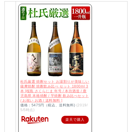
杜氏厳選 焼酎セット お湯割りが美味しい
薩摩焼酎 焼酎飲み比べ セット 1800ml 3
本 [桜島 さくらじま 年号 / 本坊酒造 / 鹿
児島県 本格焼酎 / 芋焼酎 飲み比べセット
/ お祝い お酒 / 送料無料 ]
価格：5475円（税込、送料無料)
(2019/
5/5時点)
楽天で購入