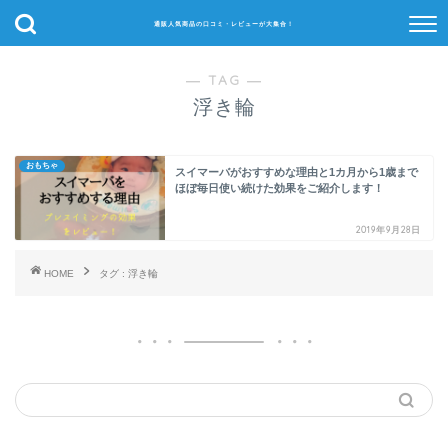
通販人気商品の口コミ・レビューが大集合！
― TAG ―
浮き輪
おもちゃ
スイマーバがおすすめな理由と1カ月から1歳まで
ほぼ毎日使い続けた効果をご紹介します！
2019年9月28日
HOME
タグ : 浮き輪