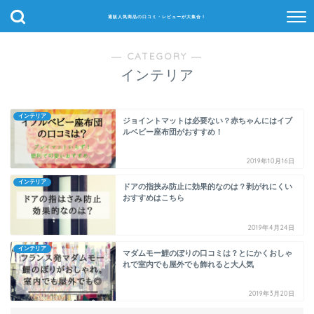
通販人気商品の口コミ・レビューが大集合！
― CATEGORY ―
インテリア
インテリア
ジョイントマットは必要ない？赤ちゃんにはイブ
ルベビー座布団がおすすめ！
2019年10月16日
インテリア
ドアの指挟み防止に効果的なのは？剥がれにくい
おすすめはこちら
2019年4月24日
インテリア
マダムモー鯉のぼりの口コミは？とにかくおしゃ
れで室内でも屋外でも飾れると大人気
2019年3月20日