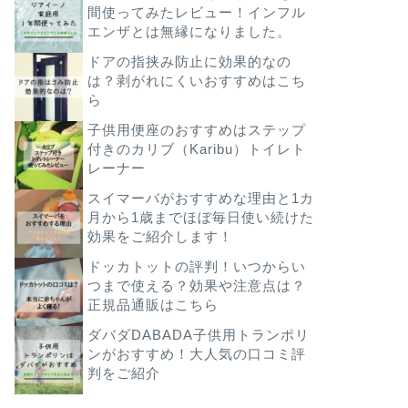
間使ってみたレビュー！インフル
エンザとは無縁になりました。
ドアの指挟み防止に効果的なの
は？剥がれにくいおすすめはこち
ら
子供用便座のおすすめはステップ
付きのカリブ（Karibu）トイレト
レーナー
スイマーバがおすすめな理由と1カ
月から1歳までほぼ毎日使い続けた
効果をご紹介します！
ドッカトットの評判！いつからい
つまで使える？効果や注意点は？
正規品通販はこちら
ダバダDABADA子供用トランポリ
ンがおすすめ！大人気の口コミ評
判をご紹介