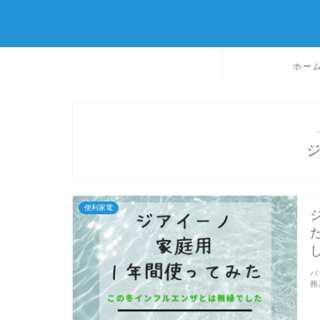
ホー
便利家電
パ
務