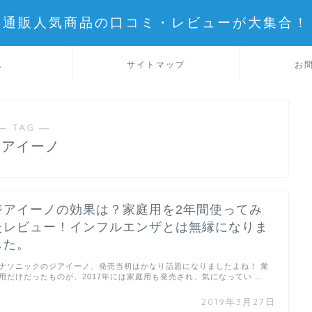
通販人気商品の口コミ・レビューが大集合！
ム
サイトマップ
お
― TAG ―
ジアイーノ
ジアイーノの効果は？家庭用を2年間使ってみ
たレビュー！インフルエンザとは無縁になりま
した。
ナソニックのジアイーノ、発売当初はかなり話題になりましたよね！ 業
用だけだったものが、2017年には家庭用も発売され、気になってい …
2019年3月27日