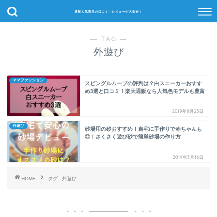
通販人気商品の口コミ・レビューが大集合！
― TAG ―
外遊び
ママファッション
スピングルムーブの評判は？白スニーカーおすす
め3選と口コミ！楽天通販なら人気色モデルも豊富
2019年8月23日
外遊び
砂場用の砂おすすめ！自宅に手作りで赤ちゃんも
◎！さくさく遊び砂で簡単砂場の作り方
2019年3月16日
HOME
タグ : 外遊び