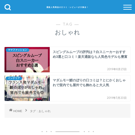
通販人気商品の口コミ・レビューが大集合！
― TAG ―
おしゃれ
ママファッション
スピングルムーブの評判は？白スニーカーおすす
め3選と口コミ！楽天通販なら人気色モデルも豊富
2019年8月23日
インテリア
マダムモー鯉のぼりの口コミは？とにかくおしゃ
れで室内でも屋外でも飾れると大人気
2019年3月20日
HOME
タグ : おしゃれ