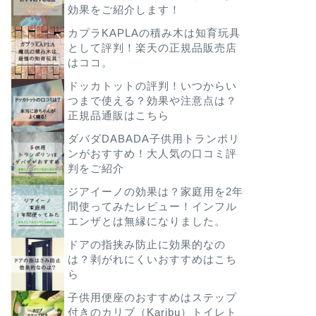
効果をご紹介します！
カプラKAPLAの積み木は知育玩具
として評判！楽天の正規品販売店
はココ。
ドッカトットの評判！いつからい
つまで使える？効果や注意点は？
正規品通販はこちら
ダバダDABADA子供用トランポリ
ンがおすすめ！大人気の口コミ評
判をご紹介
ジアイーノの効果は？家庭用を2年
間使ってみたレビュー！インフル
エンザとは無縁になりました。
ドアの指挟み防止に効果的なの
は？剥がれにくいおすすめはこち
ら
子供用便座のおすすめはステップ
付きのカリブ（Karibu）トイレト